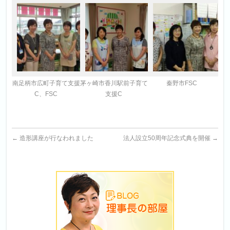
南足柄市広町子育て支援
茅ヶ崎市香川駅前子育て
秦野市FSC
C、FSC
支援C
←
造形講座が行なわれました
法人設立50周年記念式典を開催
→