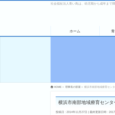
社会福祉法人青い鳥は、幼児期から成年まで
ホーム
青
HOME
»
理事長の部屋
»
横浜市南部地域療育センタ
横浜市南部地域療育センタ
投稿日 : 2014年11月27日
最終更新日時 : 201