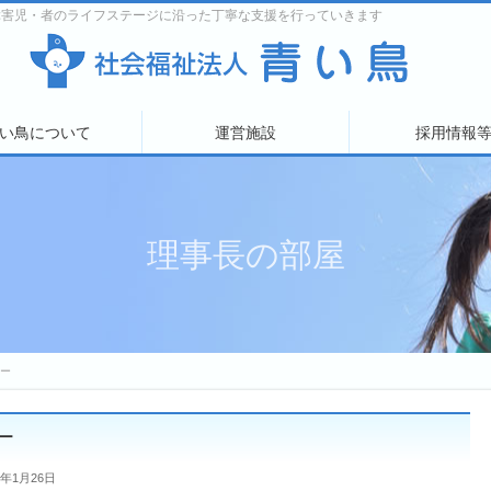
障害児・者のライフステージに沿った丁寧な支援を行っていきます
い鳥について
運営施設
採用情報
理事長の部屋
ー
ー
7年1月26日