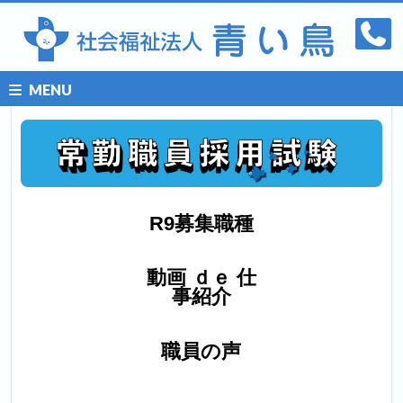
MENU
R9募集職種
動画 ｄｅ 仕
事紹介
職員の声