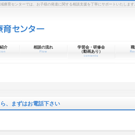
地域療育センターでは、お子様の発達に関する相談支援を丁寧にサポートいたします
紹介
相談の流れ
学習会・研修会
職
（動画あり）
tion
Flow
Re
contents
たら、まずはお電話下さい