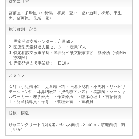
対象エリア
宮前区・多摩区（中野島、和泉、登戸、登戸新町、桝形、東生
田、宿河原、長尾、堰）
施設種別・定員
児童発達支援センター：定員50人
医療型児童発達支援センター：定員10人
特定相談支援事業所・障害児相談支援事業所・診療所（保険医
療機関）
児童発達支援事業所：一日10人
スタッフ
医師（小児精神科・児童精神科・神経小児科・小児科・リハビリ
テーション科・耳鼻咽喉科・摂食嚥下外来）・看護師・ソーシャ
ルワーカー・理学療法士・作業療法士・臨床心理士・言語聴覚
士・児童指導員・保育士・管理栄養士・事務員
規模・構造
鉄筋コンクリート造3階建 / 延べ床面積：2,661㎡ / 敷地面積：約
1,750㎡