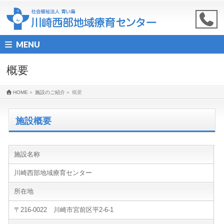
MENU
概要
HOME
»
施設のご紹介
»
概要
施設概要
施設名称
川崎西部地域療育センター
所在地
〒216-0022 川崎市宮前区平2-6-1